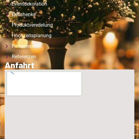
Eventdekoration
Geschenke
Produktveredelung
Hochzeitsplanung
Firmenevents
Referenzen
Anfahrt