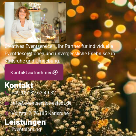
Creatives Eventservice – Ihr Partner für individuelle
Eventdekorationen und unvergessliche Erlebnisse in
Karlsruhe und Umgebung.
Kontakt aufnehmen
Kontakt
+49 157 82 63 49 32
info@eventservice-estedt.de
Volzstr. 2, 76185 Karlsruhe
Leistungen
Eventplanung