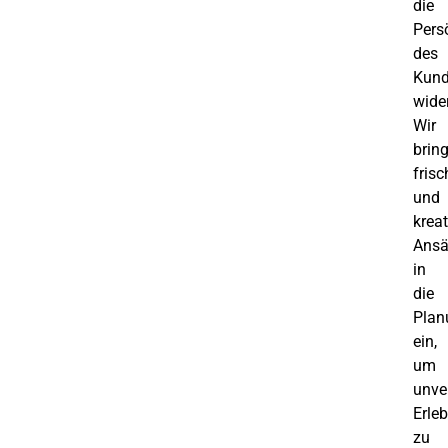
die
Pers
des
Kun
wide
Wir
brin
frisc
und
kreat
Ansä
in
die
Plan
ein,
um
unve
Erle
zu