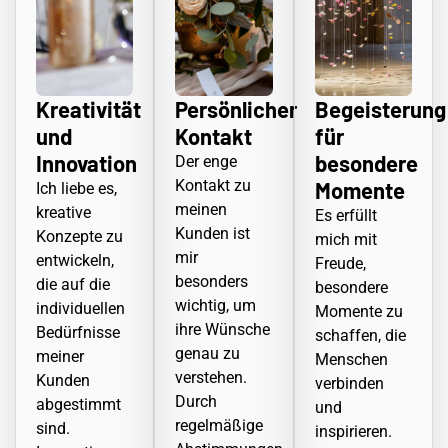
Kreativität
Persönlicher
Begeisterung
und
Kontakt
für
Innovation
besondere
Der enge
Kontakt zu
Momente
Ich liebe es,
meinen
kreative
Es erfüllt
Kunden ist
Konzepte zu
mich mit
mir
entwickeln,
Freude,
besonders
die auf die
besondere
wichtig, um
individuellen
Momente zu
ihre Wünsche
Bedürfnisse
schaffen, die
genau zu
meiner
Menschen
verstehen.
Kunden
verbinden
Durch
abgestimmt
und
regelmäßige
sind.
inspirieren.