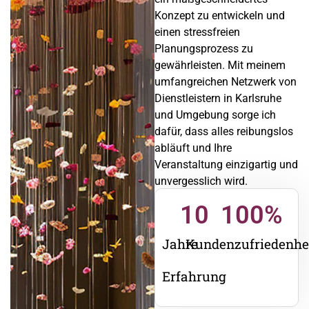
Konzept zu entwickeln und
einen stressfreien
Planungsprozess zu
gewährleisten. Mit meinem
umfangreichen Netzwerk von
Dienstleistern in Karlsruhe
und Umgebung sorge ich
dafür, dass alles reibungslos
abläuft und Ihre
Veranstaltung einzigartig und
unvergesslich wird.
10
100
%
Jahre
Kundenzufriedenhe
Erfahrung