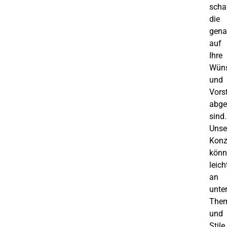
scha
die
gen
auf
Ihre
Wün
und
Vors
abge
sind.
Unse
Konz
könn
leich
an
unte
The
und
Stile