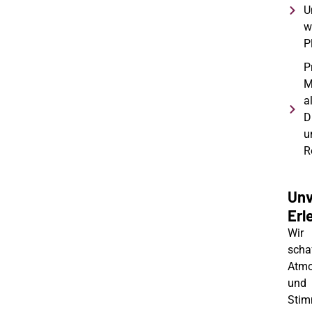
U
w
P
P
M
al
D
u
R
Unv
Erl
Wir
scha
Atmo
und
Stim