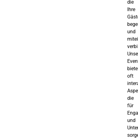
die
Ihre
Gäst
bege
und
mite
verb
Unse
Even
biet
oft
inter
Aspe
die
für
Eng
und
Unte
sorg