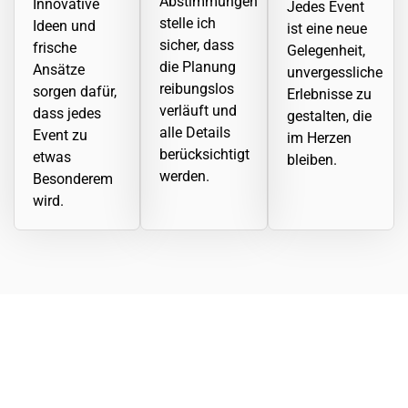
Abstimmungen
Innovative
Jedes Event
stelle ich
Ideen und
ist eine neue
sicher, dass
frische
Gelegenheit,
die Planung
Ansätze
unvergessliche
reibungslos
sorgen dafür,
Erlebnisse zu
verläuft und
dass jedes
gestalten, die
alle Details
Event zu
im Herzen
berücksichtigt
etwas
bleiben.
werden.
Besonderem
wird.
creatives – Eventservice aus Karlsruhe
Wir lieben Events in Karlsruhe