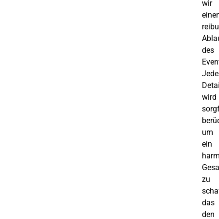
wir
eine
reib
Abla
des
Even
Jede
Detai
wird
sorgf
berüc
um
ein
harm
Gesa
zu
scha
das
den