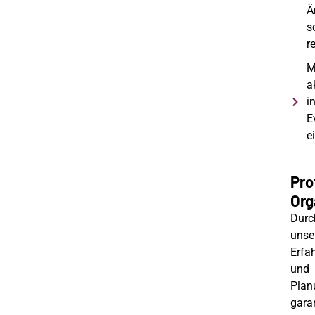
Ä
s
r
M
a
i
E
e
Pro
Org
Durc
unse
Erfa
und
Plan
gara