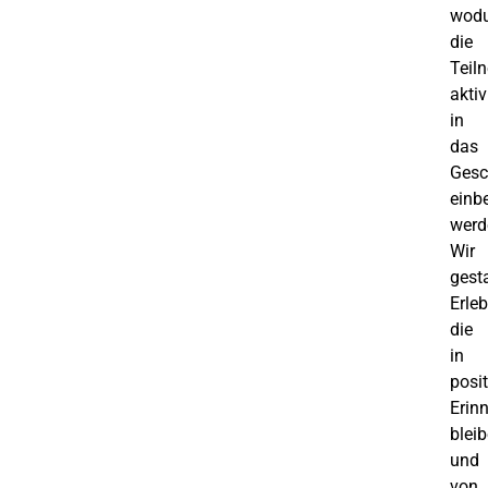
wodu
die
Teil
aktiv
in
das
Gesc
einb
werd
Wir
gest
Erleb
die
in
posit
Erin
blei
und
von