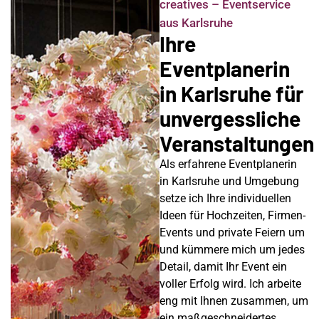
creatives – Eventservice
aus Karlsruhe
Ihre
Eventplanerin
in Karlsruhe für
unvergessliche
Veranstaltungen
Als erfahrene Eventplanerin
in Karlsruhe und Umgebung
setze ich Ihre individuellen
Ideen für Hochzeiten, Firmen-
Events und private Feiern um
und kümmere mich um jedes
Detail, damit Ihr Event ein
voller Erfolg wird. Ich arbeite
eng mit Ihnen zusammen, um
ein maßgeschneidertes