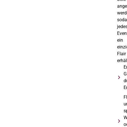
ange
werd
soda
jede
Even
ein
einzi
Flair
erhäl
E
G
d
E
Fl
u
s
W
o