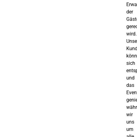
Erwa
der
Gäst
gere
wird.
Unse
Kun
könn
sich
ents
und
das
Even
geni
währ
wir
uns
um
alle